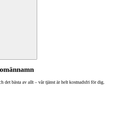
a domännamn
et bästa av allt – vår tjänst är helt kostnadsfri för dig.