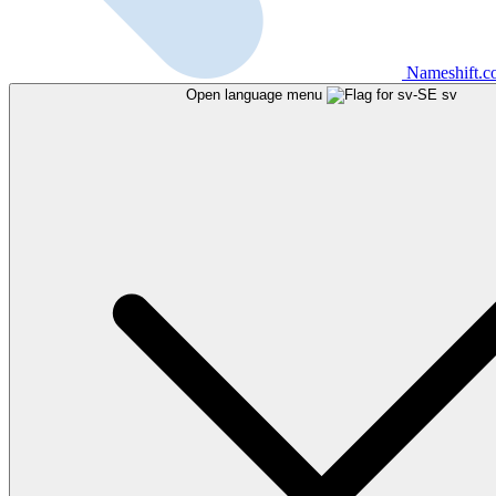
Nameshift.
Open language menu
sv